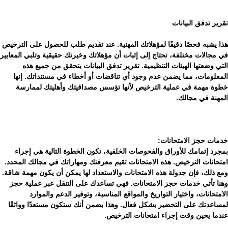
تقرير تدفق البيانات
هذا يشبه فحصًا دقيقًا لمؤهلاتك المهنية. عند تقديم طلب للحصول على الترخيص
في مجالات مختلفة، تحتاج إلى إثبات أن مؤهلاتك وخبرتك حقيقية وتلبي المعايير
التي وضعتها الهيئات التنظيمية. تقرير تدفق البيانات يتحقق من جميع هذه
المعلومات، مما يضمن عدم وجود أي تناقضات أو أخطاء في مستنداتك. إنها
خطوة مهمة في عملية الترخيص لأنها تؤسس مصداقيتك وأهليتك لممارسة
المهنة في مجالك.
خدمات حجز الامتحانات:
بمجرد إتمامك للأوراق والفحوصات الخلفية، تكون الخطوة التالية هي إجراء
امتحانات الترخيص. هذه الامتحانات تقيم معرفتك ومهاراتك في مجالك المحدد.
ومع ذلك، فإن جدولة هذه الامتحانات والاستعداد لها يمكن أن يكون مهمة شاقة.
وهنا تأتي خدمات حجز الامتحانات. فهي تساعدك على التنقل عبر عملية حجز
الامتحانات، واختيار التواريخ والمواقع المناسبة، وتوفير الدعم والموارد
لمساعدتك على التحضير بشكل فعال. وهذا يضمن أنك ستكون مستعدًا وواثقًا
عندما يحين وقت إجراء امتحانات الترخيص.