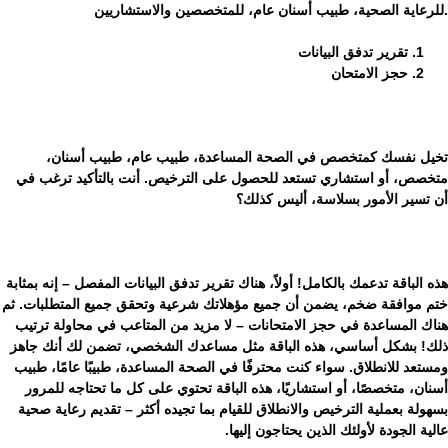
.للرعاية الصحية، طبيب أسنان عام، للمتخصصين والاستشاريين
تقرير تدفق البيانات
حجز الامتحان
تخيل نفسك كمتخصص في الصحة المساعدة، طبيب عام، طبيب أسنان،
متخصص، أو استشاري تستعد للحصول على الترخيص. أنت بالتأكيد ترغب في
أن تسير الأمور بسلاسة، أليس كذلك؟
هذه الباقة تدعمك بالكامل! أولاً، هناك تقرير تدفق البيانات المفصل – إنه بمثابة
ختم موافقة ضخم، يضمن أن جميع مؤهلاتك شرعية وتحقق جميع المتطلبات. ثم
هناك المساعدة في حجز الامتحانات – لا مزيد من المتاعب في محاولة ترتيب
ذلك! بشكل أساسي، هذه الباقة مثل مساعدك الشخصي، تضمن لك أنك جاهز
ومستعد للانطلاق. سواء كنت محترفًا في الصحة المساعدة، طبيبًا عامًا، طبيب
أسنان، متخصصًا، أو استشاريًا، هذه الباقة تحتوي على كل ما تحتاجه للمرور
بسهولة بعملية الترخيص والانطلاق للقيام بما تجيده أكثر – تقديم رعاية صحية
عالية الجودة لأولئك الذين يحتاجون إليها.