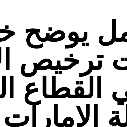
مل يوضح خ
 ترخيص الأ
 القطاع ا
 الإمارات 