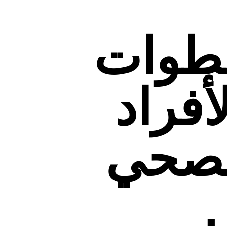
طوات
فراد
لصحي
.